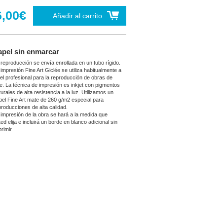
6,00€
Añadir al carrito
apel sin enmarcar
 reproducción se envía enrollada en un tubo rígido.
 impresión Fine Art Giclée se utiliza habitualmente a
vel profesional para la reproducción de obras de
te. La técnica de impresión es inkjet con pigmentos
urales de alta resistencia a la luz. Utilizamos un
pel Fine Art mate de 260 g/m2 especial para
producciones de alta calidad.
 impresión de la obra se hará a la medida que
ed elija e incluirá un borde en blanco adicional sin
rimir.