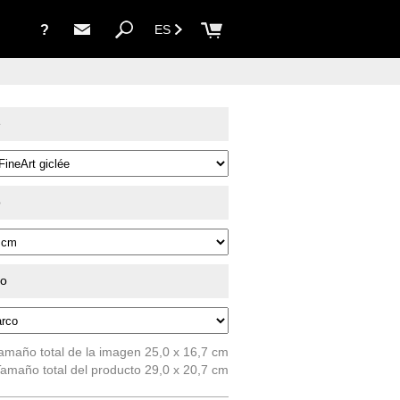
?
ES
e
o
do
amaño total de la imagen 25,0 x 16,7 cm
amaño total del producto 29,0 x 20,7 cm