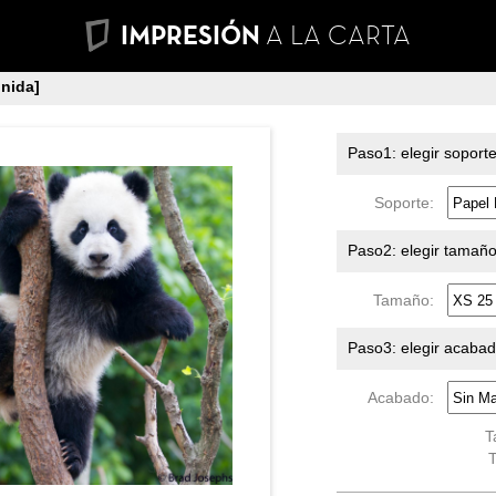
IMPRESIÓN
A LA CARTA
nida]
Paso1: elegir soport
Soporte:
Paso2: elegir tamañ
Tamaño:
Paso3: elegir acaba
Acabado:
T
T