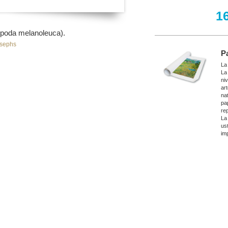
1
opoda melanoleuca).
osephs
P
La
La
ni
ar
nat
pa
re
La
ust
imp